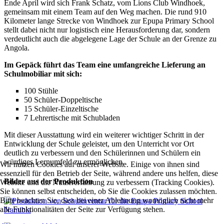
Ende April wird sich Frank Schatz, vom Lions Club Windhoek,
gemeinsam mit einem Team auf den Weg machen. Die rund 910
Kilometer lange Strecke von Windhoek zur Epupa Primary School
stellt dabei nicht nur logistisch eine Herausforderung dar, sondern
verdeutlicht auch die abgelegene Lage der Schule an der Grenze zu
Angola.
Im Gepäck führt das Team eine umfangreiche Lieferung an
Schulmobiliar mit sich:
100 Stühle
50 Schüler-Doppeltische
15 Schüler-Einzeltische
7 Lehrertische mit Schubladen
Mit dieser Ausstattung wird ein weiterer wichtiger Schritt in der
Entwicklung der Schule geleistet, um den Unterricht vor Ort
deutlich zu verbessern und den Schülerinnen und Schülern ein
würdiges Lernumfeld zu ermöglichen.
Wir nutzen Cookies auf unserer Website. Einige von ihnen sind
essenziell für den Betrieb der Seite, während andere uns helfen, diese
Bilder aus der Produktion
Website und die Nutzererfahrung zu verbessern (Tracking Cookies).
Sie können selbst entscheiden, ob Sie die Cookies zulassen möchten.
Bitte beachten Sie, dass bei einer Ablehnung womöglich nicht mehr
alle Funktionalitäten der Seite zur Verfügung stehen.