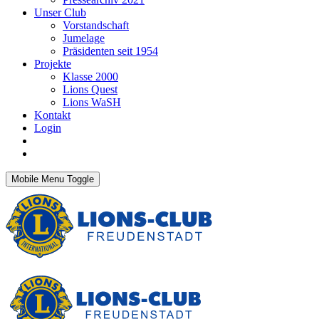
Unser Club
Vorstandschaft
Jumelage
Präsidenten seit 1954
Projekte
Klasse 2000
Lions Quest
Lions WaSH
Kontakt
Login
Mobile Menu Toggle