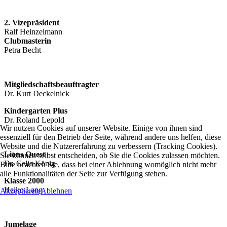
2. Vizepräsident
Ralf Heinzelmann
Clubmasterin
Petra Becht
Mitgliedschaftsbeauftragter
Dr. Kurt Deckelnick
Kindergarten Plus
Dr. Roland Lepold
Wir nutzen Cookies auf unserer Website. Einige von ihnen sind
essenziell für den Betrieb der Seite, während andere uns helfen, diese
Website und die Nutzererfahrung zu verbessern (Tracking Cookies).
Lions Quest
Sie können selbst entscheiden, ob Sie die Cookies zulassen möchten.
Dr. Celia König
Bitte beachten Sie, dass bei einer Ablehnung womöglich nicht mehr
alle Funktionalitäten der Seite zur Verfügung stehen.
Klasse 2000
Heiko Lang
Akzeptieren
Ablehnen
Jumelage