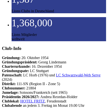
Lions Clubs in Deutschland
1,368,000
Lions Mitglieder
weltweit
Club-Info
Gründung:
20. Oktober 1954
Gründungspräsident:
Georg Lindemann
Charterurkunde:
16. Dezember 1954
Gründungspate:
LC Stuttgart
Patenschaft:
LC Horb (1976) und
LC Schwarzwald-Web Serve
(2024)
Distrikt:
111-SN (Region II - Zone 5)
Clubnummer:
21804
Jumelage:
Soissons/Frankreich (seit 1965)
Präsidentin 2026/2027:
Andrea Reordan-Holder
Clublokal:
HOTEL FRITZ
, Freudenstadt
Clubabende
an jedem 3. Freitag im Monat 19.00 Uhr