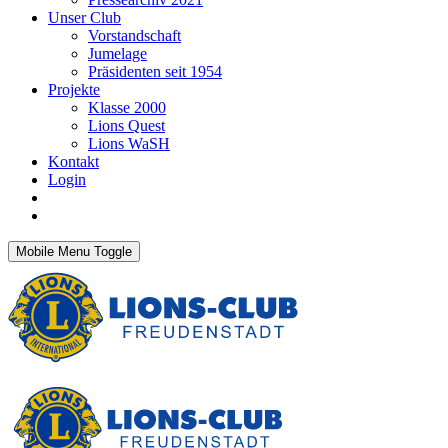
Unser Club
Vorstandschaft
Jumelage
Präsidenten seit 1954
Projekte
Klasse 2000
Lions Quest
Lions WaSH
Kontakt
Login
Mobile Menu Toggle