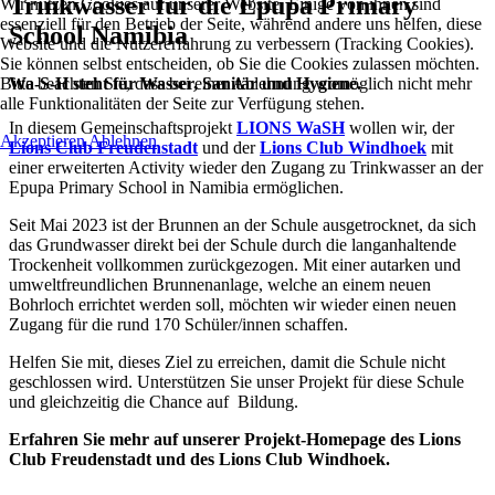
Trinkwasser für die Epupa Primary
Wir nutzen Cookies auf unserer Website. Einige von ihnen sind
essenziell für den Betrieb der Seite, während andere uns helfen, diese
School Namibia
Website und die Nutzererfahrung zu verbessern (Tracking Cookies).
Sie können selbst entscheiden, ob Sie die Cookies zulassen möchten.
Bitte beachten Sie, dass bei einer Ablehnung womöglich nicht mehr
Wa-S-H steht für Wasser, Sanitär und Hygiene.
alle Funktionalitäten der Seite zur Verfügung stehen.
In diesem Gemeinschaftsprojekt
LIONS WaSH
wollen wir, der
Akzeptieren
Ablehnen
Lions Club Freudenstadt
und der
Lions Club Windhoek
mit
einer erweiterten Activity wieder den Zugang zu Trinkwasser an der
Epupa Primary School in Namibia ermöglichen.
Seit Mai 2023 ist der Brunnen an der Schule ausgetrocknet, da sich
das Grundwasser direkt bei der Schule durch die langanhaltende
Trockenheit vollkommen zurückgezogen. Mit einer autarken und
umweltfreundlichen Brunnenanlage, welche an einem neuen
Bohrloch errichtet werden soll, möchten wir wieder einen neuen
Zugang für die rund 170 Schüler/innen schaffen.
Helfen Sie mit, dieses Ziel zu erreichen, damit die Schule nicht
geschlossen wird. Unterstützen Sie unser Projekt für diese Schule
und gleichzeitig die Chance auf Bildung.
Erfahren Sie mehr auf unserer Projekt-Homepage des Lions
Club Freudenstadt und des Lions Club Windhoek.